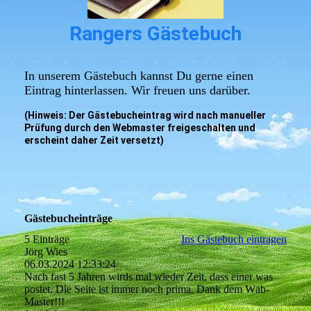
Rangers Gästebuch
In unserem Gästebuch kannst Du gerne einen
Eintrag hinterlassen. Wir freuen uns darüber.
(Hinweis: Der Gästebucheintrag wird nach manueller
Prüfung durch den Webmaster freigeschalten und
erscheint daher Zeit versetzt)
Gästebucheinträge
5 Einträge
Ins Gästebuch eintragen
Jörg Wies
06.03.2024
12:33:24
Nach fast 5 Jahren wirds mal wieder Zeit, dass einer was
postet. Die Seite ist immer noch prima. Dank dem Wäb-
Master!!!