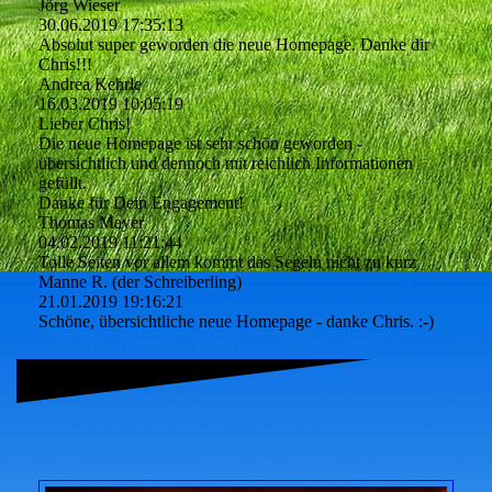
Jörg Wieser
30.06.2019
17:35:13
Absolut super geworden die neue Homepage. Danke dir
Chris!!!
Andrea Kehrle
16.03.2019
10:05:19
Lieber Chris!
Die neue Homepage ist sehr schön geworden -
übersichtlich und dennoch mit reichlich Informationen
gefüllt.
Danke für Dein Engagement!
Thomas Mayer
04.02.2019
11:21:44
Tolle Seiten vor allem kommt das Segeln nicht zu kurz
Manne R. (der Schreiberling)
21.01.2019
19:16:21
Schöne, übersichtliche neue Homepage - danke Chris. :-)